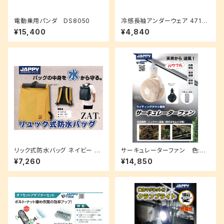
電動乗用パンダ DS8050
冷感長袖アンダーウェア 4713
4-BL-JP
¥15,400
¥4,840
リック式防水バッグ ネイビー カ
サーキュレーターファン 色:ブ
ラー : 4色 ZAT-24P
ラッキーグレイ JRF-250BGY
¥7,260
¥14,850