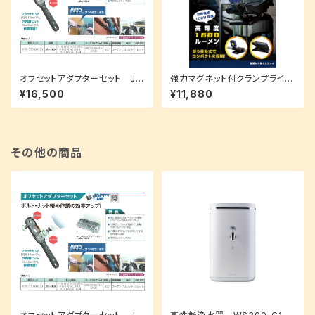
オフセットアダプターセット JO
強力マグネット付クランプライト
A-1024
CML-1600
¥16,500
¥11,880
その他の商品