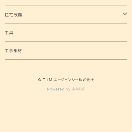
ハローキティたこ焼き&ホットプレート
フードデハイドレーター
高性能浄水器
アウトドアグッズ
野菜
住宅設備
超音波洗浄機
シェルチェア 4脚セット
家庭用ブロアバキューム 神風健太郎くん
自然薯
ホビー
トイレ設備
工具
サーキュレーター
ポータブルネックファン
家庭用電動草刈機 草刈健太郎くん Ⅱ
サイクルハウス Lサイズ
アラウーノS160 床排水 標準タイプ （パナソニック）
工事部材
電動焼き鳥メーカー 鳥焼蔵
ネックひんやりクーラー&あったかウォーマー
充電式チェーンソー 与作ミニ
サイクルハウス Mサイズ
© T.I.M エージェンシー株式会社
ぱっくりん
バーベキューコンロ 3 in 1
電動乗用カー メルセデスベンツ ML350
Powered by
ダッチオーブン
乗用ショベルカー
タープテント 3×3m