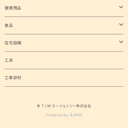
ホーム家電
健康商品
サイクロンスティッククリーナー 2 in 1
ホームグッズ
安全な水
食品
ハローキティたこ焼き&ホットプレート
フードデハイドレーター
高性能浄水器
アウトドアグッズ
野菜
住宅設備
超音波洗浄機
シェルチェア 4脚セット
家庭用ブロアバキューム 神風健太郎くん
自然薯
ホビー
トイレ設備
工具
サーキュレーター
ポータブルネックファン
家庭用電動草刈機 草刈健太郎くん Ⅱ
サイクルハウス Lサイズ
アラウーノS160 床排水 標準タイプ （パナソニック）
工事部材
電動焼き鳥メーカー 鳥焼蔵
ネックひんやりクーラー&あったかウォーマー
充電式チェーンソー 与作ミニ
サイクルハウス Mサイズ
© T.I.M エージェンシー株式会社
ぱっくりん
バーベキューコンロ 3 in 1
電動乗用カー メルセデスベンツ ML350
Powered by
ダッチオーブン
乗用ショベルカー