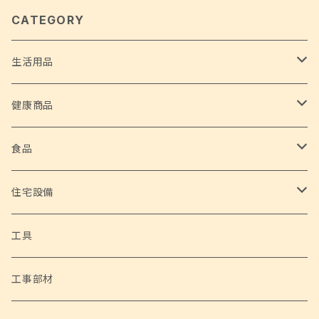
CATEGORY
生活用品
ホーム家電
健康商品
サイクロンスティッククリーナー 2 in 1
ホームグッズ
安全な水
食品
ハローキティたこ焼き&ホットプレート
フードデハイドレーター
高性能浄水器
アウトドアグッズ
野菜
住宅設備
超音波洗浄機
シェルチェア 4脚セット
家庭用ブロアバキューム 神風健太郎くん
自然薯
ホビー
トイレ設備
工具
サーキュレーター
ポータブルネックファン
家庭用電動草刈機 草刈健太郎くん Ⅱ
サイクルハウス Lサイズ
アラウーノS160 床排水 標準タイプ （パナソニック）
工事部材
電動焼き鳥メーカー 鳥焼蔵
ネックひんやりクーラー&あったかウォーマー
充電式チェーンソー 与作ミニ
サイクルハウス Mサイズ