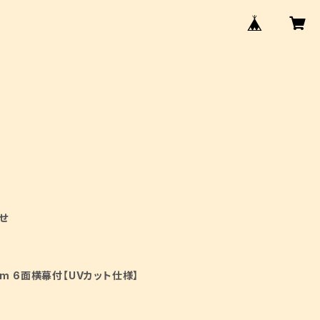
せ
6m 6面横幕付【UVカット仕様】