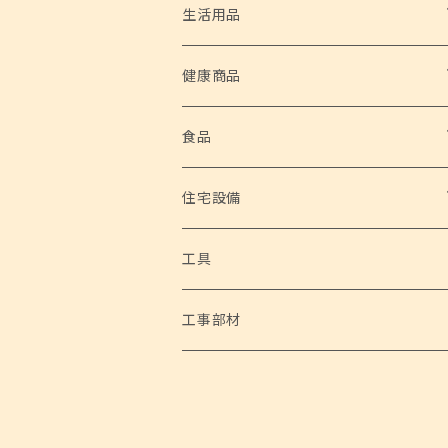
生活用品
ホーム家電
健康商品
サイクロンスティッククリーナー 2 in 1
ホームグッズ
安全な水
食品
ハローキティたこ焼き&ホットプレート
フードデハイドレーター
高性能浄水器
アウトドアグッズ
野菜
住宅設備
超音波洗浄機
シェルチェア 4脚セット
家庭用ブロアバキューム 神風健太郎くん
自然薯
ホビー
トイレ設備
工具
サーキュレーター
ポータブルネックファン
家庭用電動草刈機 草刈健太郎くん Ⅱ
サイクルハウス Lサイズ
アラウーノS160 床排水 標準タイプ （パナソニッ
工事部材
ク）
電動焼き鳥メーカー 鳥焼蔵
ネックひんやりクーラー&あったかウォーマー
充電式チェーンソー 与作ミニ
サイクルハウス Mサイズ
ぱっくりん
バーベキューコンロ 3 in 1
電動乗用カー メルセデスベンツ ML350