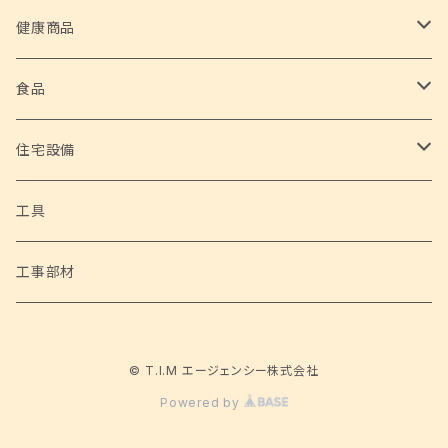
ホーム家電
健康商品
サイクロンスティッククリーナー 2 in 1
ホームグッズ
安全な水
食品
ハローキティたこ焼き&ホットプレート
フードデハイドレーター
高性能浄水器
アウトドアグッズ
野菜
住宅設備
超音波洗浄機
シェルチェア 4脚セット
家庭用ブロアバキューム 神風健太郎くん
自然薯
ホビー
トイレ設備
工具
サーキュレーター
ポータブルネックファン
家庭用電動草刈機 草刈健太郎くん Ⅱ
サイクルハウス Lサイズ
アラウーノS160 床排水 標準タイプ （パナソニック）
工事部材
電動焼き鳥メーカー 鳥焼蔵
ネックひんやりクーラー&あったかウォーマー
充電式チェーンソー 与作ミニ
サイクルハウス Mサイズ
© T.I.M エージェンシー株式会社
ぱっくりん
バーベキューコンロ 3 in 1
電動乗用カー メルセデスベンツ ML350
Powered by
ダッチオーブン
乗用ショベルカー