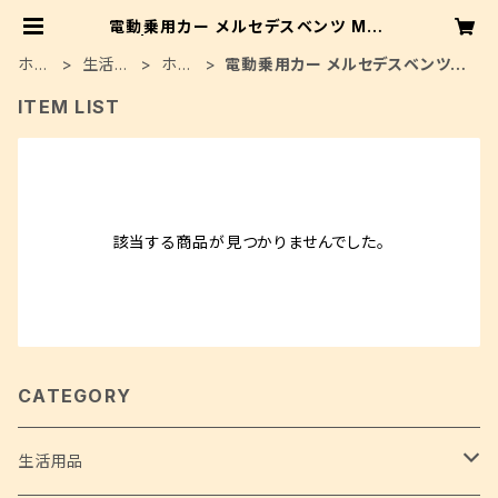
電動乗用カー メルセデスベンツ ML3
50 | T.I.M エージェンシー株式会社
ホー
生活用
ホビ
電動乗用カー メルセデスベンツ M
ム
品
ー
L350
ITEM LIST
該当する商品が見つかりませんでした。
CATEGORY
生活用品