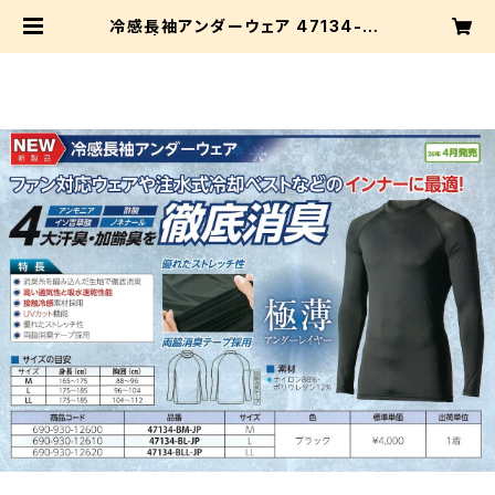
冷感長袖アンダーウェア 47134-BL
-JP | T.I.M エージェンシー株式会
社