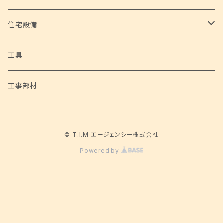
ハローキティたこ焼き&ホットプレート
フードデハイドレーター
高性能浄水器
アウトドアグッズ
野菜
住宅設備
超音波洗浄機
シェルチェア 4脚セット
家庭用ブロアバキューム 神風健太郎くん
自然薯
ホビー
トイレ設備
工具
サーキュレーター
ポータブルネックファン
家庭用電動草刈機 草刈健太郎くん Ⅱ
サイクルハウス Lサイズ
アラウーノS160 床排水 標準タイプ （パナソニック）
工事部材
電動焼き鳥メーカー 鳥焼蔵
ネックひんやりクーラー&あったかウォーマー
充電式チェーンソー 与作ミニ
サイクルハウス Mサイズ
© T.I.M エージェンシー株式会社
ぱっくりん
バーベキューコンロ 3 in 1
電動乗用カー メルセデスベンツ ML350
Powered by
ダッチオーブン
乗用ショベルカー
タープテント 3×3m