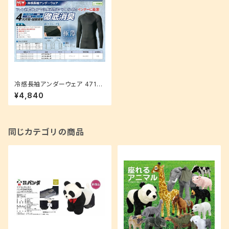
冷感長袖アンダーウェア 4713
4-BL-JP
¥4,840
同じカテゴリの商品