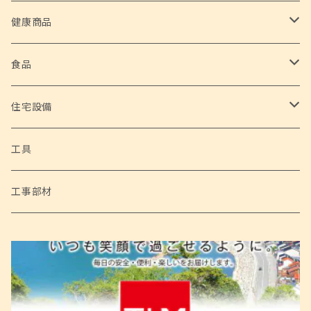
ホーム家電
健康商品
サイクロンスティッククリーナー 2 in 1
ホームグッズ
安全な水
食品
ハローキティたこ焼き&ホットプレート
フードデハイドレーター
高性能浄水器
アウトドアグッズ
野菜
住宅設備
超音波洗浄機
シェルチェア 4脚セット
家庭用ブロアバキューム 神風健太郎くん
自然薯
ホビー
トイレ設備
工具
サーキュレーター
ポータブルネックファン
家庭用電動草刈機 草刈健太郎くん Ⅱ
サイクルハウス Lサイズ
アラウーノS160 床排水 標準タイプ （パナソニック）
工事部材
電動焼き鳥メーカー 鳥焼蔵
ネックひんやりクーラー&あったかウォーマー
充電式チェーンソー 与作ミニ
サイクルハウス Mサイズ
ぱっくりん
バーベキューコンロ 3 in 1
電動乗用カー メルセデスベンツ ML350
ダッチオーブン
乗用ショベルカー